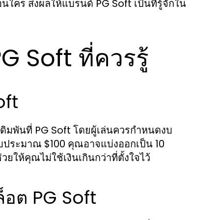
นใคร ส่งผลให้แบรนด์ PG Soft เป็นที่รู้จักใน
 Soft ที่ควรรู้
oft
ดิมพันที่ PG Soft โดยผู้เล่นควรกำหนดงบ
งบประมาณ $100 คุณอาจแบ่งออกเป็น 10
ให้คุณไม่ใช้เงินเกินกว่าที่ตั้งใจไว้
ล็อต PG Soft