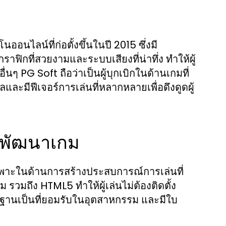
ไลน์ที่ก่อตั้งขึ้นในปี 2015 ซึ่งมี
าฟิกที่สวยงามและระบบเสียงที่น่าทึ่ง ทำให้ผู้
อื่นๆ PG Soft ถือว่าเป็นผู้บุกเบิกในด้านเกมที่
ยลและมีฟีเจอร์การเล่นที่หลากหลายเพื่อดึงดูดผู้
รพัฒนาเกม
าะในด้านการสร้างประสบการณ์การเล่นที่
 รวมถึง HTML5 ทำให้ผู้เล่นไม่ต้องติดตั้ง
ตรฐานเป็นที่ยอมรับในอุตสาหกรรม และมีใบ