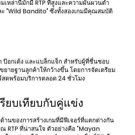
มเหล่านี้มักมี RTP ที่สูงและความผันผวนต่ำ
ะ "Wild Bandito" ซึ่งทั้งสองเกมมีคุณสมบัติ
๊อกเด้ง และแบล็กแจ็ก สำหรับผู้ที่ชื่นชอบ
t ขยายฐานลูกค้าให้กว้างขึ้น โดยการจัดเตรียม
อร์สดพร้อมบริการตลอด 24 ชั่วโมง
ยบเทียบกับคู่แข่ง
ด้านของการสร้างเกมที่มีฟีเจอร์ที่แตกต่างกัน
 RTP ที่น่าสนใจ ตัวอย่างคือ "Mayan