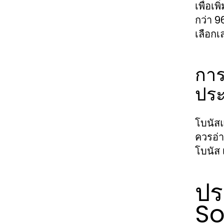
เพื่อเ
กว่า 9
เลือกเ
การ
ประ
โบนัสแ
ควรอ่
โบนัส 
ปร
So