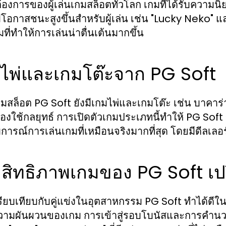
องการของผู้เล่นเกมสล็อตทั่วโลก เกมที่ได้รับความนิย
ีโอกาสชนะสูงขึ้นสำหรับผู้เล่น เช่น "Lucky Neko" แล
ิมที่ทำให้การเล่นน่าตื่นเต้นมากขึ้น
ไพ่และเกมโต๊ะจาก PG Soft
ล็อต PG Soft ยังมีเกมไพ่และเกมโต๊ะ เช่น บาคาร่า ป
ต้องใช้กลยุทธ์ การเปิดตัวเกมประเภทนี้ทำให้ PG Sof
ารณ์การเล่นเกมที่เหมือนจริงมากที่สุด โดยมีดีลเล
สิทธิภาพเกมของ PG Soft เปรี
ปรียบเทียบกับคู่แข่งในอุตสาหกรรม PG Soft ทำได้ดีใน
ความผันผวนของเกม การเข้าสู่รอบโบนัสและการคำนวณ