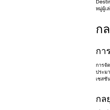
Destin
หมู่ผู้เ
กล
การ
การจัด
ประมา
เซสชัน
กลย