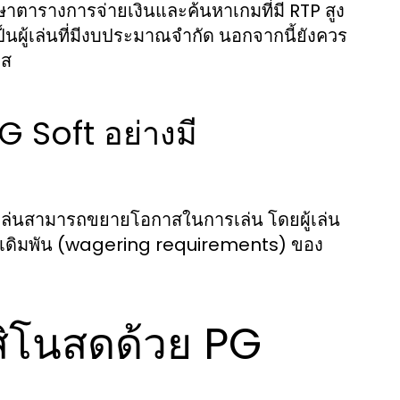
าตารางการจ่ายเงินและค้นหาเกมที่มี RTP สูง
็นผู้เล่นที่มีงบประมาณจำกัด นอกจากนี้ยังควร
าส
 Soft อย่างมี
ู้เล่นสามารถขยายโอกาสในการเล่น โดยผู้เล่น
างเดิมพัน (wagering requirements) ของ
ิโนสดด้วย PG