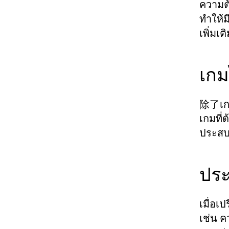
ความต้
ทำให้ม
เพิ่มเต
เกม
除了เกมส
เกมที่
ประสบก
ประ
เมื่อเ
เช่น 