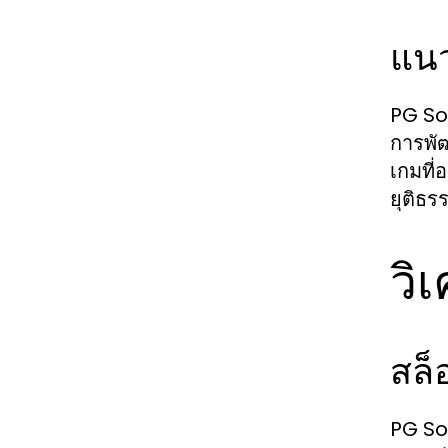
แนว
PG So
การพัฒ
เกมที
ยุติธร
วิ
สล็
PG Sof