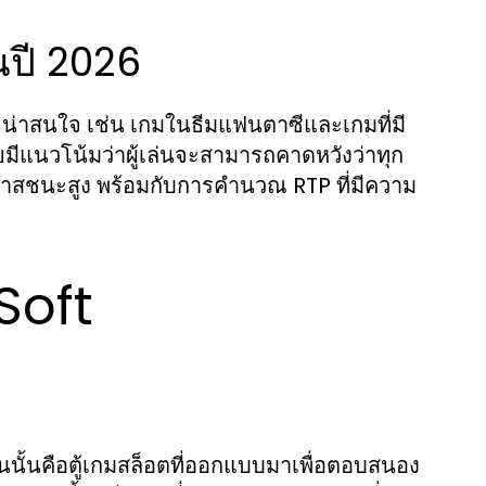
นปี 2026
่าสนใจ เช่น เกมในธีมแฟนตาซีและเกมที่มี
มีแนวโน้มว่าผู้เล่นจะสามารถคาดหวังว่าทุก
กาสชนะสูง พร้อมกับการคำนวณ RTP ที่มีความ
Soft
ในนั้นคือตู้เกมสล็อตที่ออกแบบมาเพื่อตอบสนอง