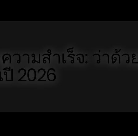
ความสำเร็จ: ว่าด้วยผ
นปี 2026