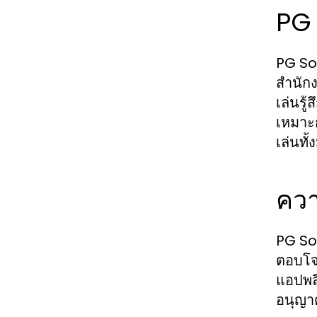
PG 
PG Sof
สำนักง
เล่นรู
เหมาะก
เล่นทั
คว
PG So
ตอบโจท
แอปพลิ
อนุญาต