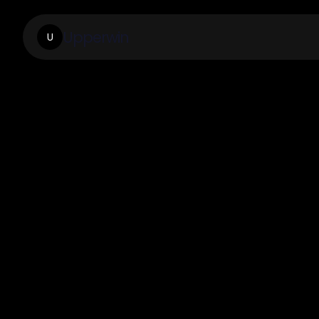
Upperwin
U