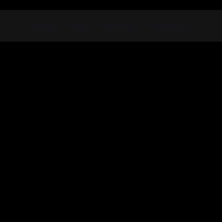
Home
Blog
About Us
Contact us