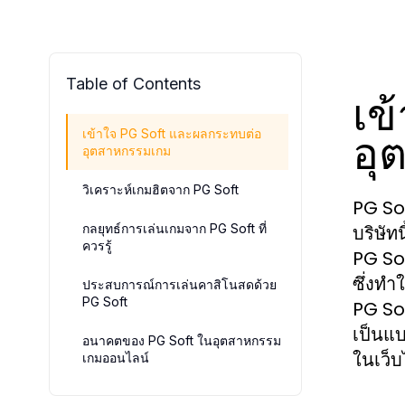
Table of Contents
เข
อุ
เข้าใจ PG Soft และผลกระทบต่อ
อุตสาหกรรมเกม
วิเคราะห์เกมฮิตจาก PG Soft
PG Sof
กลยุทธ์การเล่นเกมจาก PG Soft ที่
บริษัท
ควรรู้
PG Sof
ซึ่งทำ
ประสบการณ์การเล่นคาสิโนสดด้วย
PG Soft
PG So
เป็นแบ
อนาคตของ PG Soft ในอุตสาหกรรม
ในเว็บไ
เกมออนไลน์