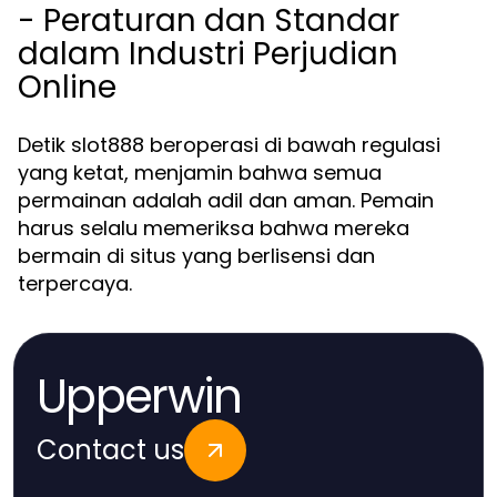
- Peraturan dan Standar
dalam Industri Perjudian
Online
Detik slot888 beroperasi di bawah regulasi
yang ketat, menjamin bahwa semua
permainan adalah adil dan aman. Pemain
harus selalu memeriksa bahwa mereka
bermain di situs yang berlisensi dan
terpercaya.
Upperwin
Contact us