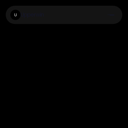
Upperwin
U