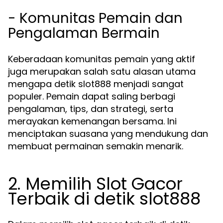
- Komunitas Pemain dan
Pengalaman Bermain
Keberadaan komunitas pemain yang aktif
juga merupakan salah satu alasan utama
mengapa detik slot888 menjadi sangat
populer. Pemain dapat saling berbagi
pengalaman, tips, dan strategi, serta
merayakan kemenangan bersama. Ini
menciptakan suasana yang mendukung dan
membuat permainan semakin menarik.
2. Memilih Slot Gacor
Terbaik di detik slot888