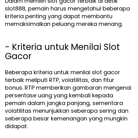
Dalam memilih slot gacor terbaik di detik
slot888, pemain harus mengetahui beberapa
kriteria penting yang dapat membantu
memaksimalkan peluang mereka menang.
- Kriteria untuk Menilai Slot
Gacor
Beberapa kriteria untuk menilai slot gacor
terbaik meliputi RTP, volatilitas, dan fitur
bonus. RTP memberikan gambaran mengenai
persentase uang yang kembali kepada
pemain dalam jangka panjang, sementara
volatilitas menunjukkan seberapa sering dan
seberapa besar kemenangan yang mungkin
didapat.